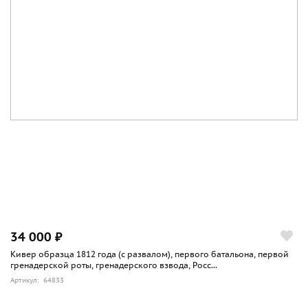
34 000 ₽
Кивер образца 1812 года (с развалом), первого батальона, первой
гренадерской роты, гренадерского взвода, Росс...
Артикул: 64833