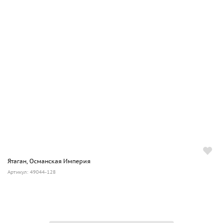
Ятаган, Османская Империя
Артикул: 49044-128