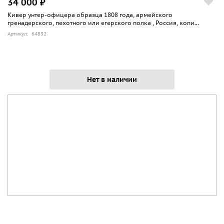
34 000 ₽
Кивер унтер-офицера образца 1808 года, армейского
гренадерского, пехотного или егерского полка , Россия, копи...
Артикул: 64832
Нет в наличии