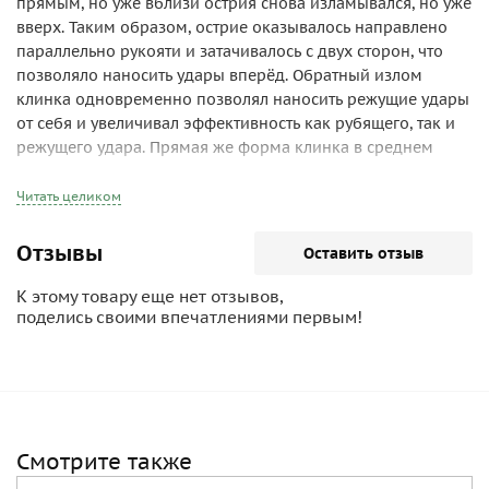
прямым, но уже вблизи острия снова изламывался, но уже
вверх. Таким образом, острие оказывалось направлено
параллельно рукояти и затачивалось с двух сторон, что
позволяло наносить удары вперёд. Обратный излом
клинка одновременно позволял наносить режущие удары
от себя и увеличивал эффективность как рубящего, так и
режущего удара. Прямая же форма клинка в среднем
притяжении увеличивала его устойчивость к поперечному
изгибу. Кроме того, замена плавного изгиба изломом
Читать целиком
позволяла достичь большей эффективной длины оружия.
Ятаган, имея обратный изгиб, при ударе стремился
Отзывы
Оставить отзыв
«вырваться» из руки. Поэтому ему не требовалась развитая
гарда. Зато, чтобы боец не потерял оружие, были приняты
К этому товару еще нет отзывов,
весьма изощрённые меры: рукоять полностью охватывала
поделись своими впечатлениями первым!
нижнюю часть ладони, образуя специфические
расширения («уши»), а иногда продолжалась и упором
под вторую руку, который располагался и вовсе
перпендикулярно прямой части клинка. Клинок и рукоять
имели разнообразные украшения — резьбу, насечки и
Смотрите также
гравировку. Ятаганы хранились в ножнах и носились за
поясом как кинжалы.