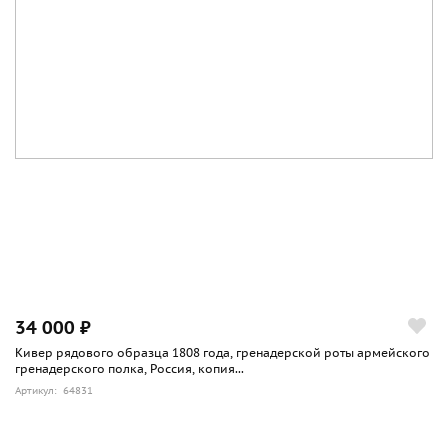
34 000 ₽
Кивер рядового образца 1808 года, гренадерской роты армейского
гренадерского полка, Россия, копия...
Артикул: 64831