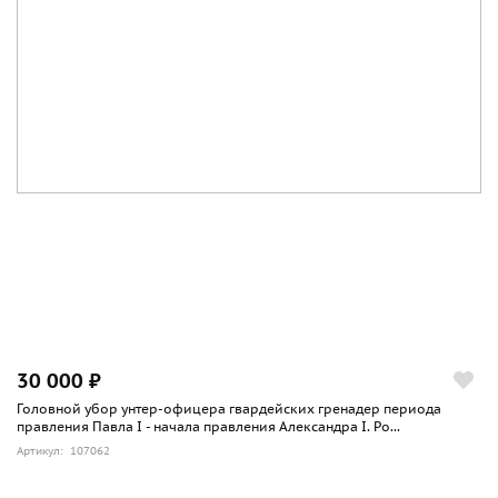
30 000 ₽
Головной убор унтер-офицера гвардейских гренадер периода
правления Павла I - начала правления Александра I. Ро...
Артикул: 107062