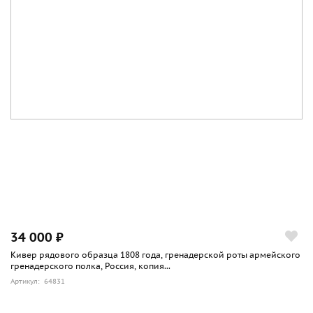
34 000 ₽
Кивер рядового образца 1808 года, гренадерской роты армейского
гренадерского полка, Россия, копия...
Артикул: 64831