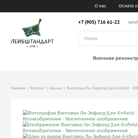
О нас
Оплата и
+7 (905) 716 61-22
serv
Военная реконст
Главная
|
Каталог
|
Архив
|
Винтовка Ли-Энфилд (Lee-Enfield - S