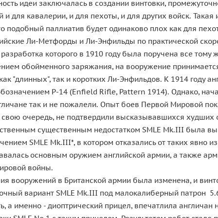
ность идеи заключалась в создании винтовки, промежуточ
 и для кавалерии, и для пехоты, и для других войск. Такая
о подобный паллиатив будет одинаково плох как для пехот
йские Ли-Метфорды и Ли-Энфильды по практической скорос
 разработка которого в 1910 году была поручена все тому
едением обойменного заряжания, на вооружение принимается
 "длинных", так и коротких Ли-Энфильдов. К 1914 году ан
означением P-14 (Enfield Rifle, Pattern 1914). Однако, н
нгличане так и не пожалели. Опыт боев Первой Мировой по
в свою очередь, не подтвердили высказывавшихся худших о
твенным существенным недостатком SMLE Mk.III была высо
ением SMLE Mk.III*, в котором отказались от таких явно и
ставалась основным оружием английской армии, а также арм
Мировой войны.
ия вооружений в Британской армии была изменена, и винто
очный вариант SMLE Mk.III под малокалиберный патрон 5.6м
ь, а именно - диоптрический прицел, впечатлила англичан 