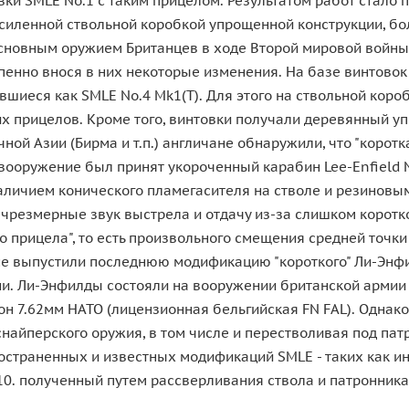
и SMLE No.1 с таким прицелом. Результатом работ стало 
 усиленной ствольной коробкой упрощенной конструкции, б
сновным оружием Британцев в ходе Второй мировой войны,
пенно внося в них некоторые изменения. На базе винтовок
вшиеся как SMLE No.4 Mk1(T). Для этого на ствольной короб
 прицелов. Кроме того, винтовки получали деревянный уп
ной Азии (Бирма и т.п.) англичане обнаружили, что "коро
 вооружение был принят укороченный карабин Lee-Enfield No
аличием конического пламегасителя на стволе и резиновы
 чрезмерные звук выстрела и отдачу из-за слишком коротко
прицела", то есть произвольного смещения средней точки
е выпустили последнюю модификацию "короткого" Ли-Энфи
и. Ли-Энфилды состояли на вооружении британской армии 
н 7.62мм НАТО (лицензионная бельгийская FN FAL). Однако 
снайперского оружия, в том числе и перестволивая под патр
ространенных и известных модификаций SMLE - таких как и
10. полученный путем рассверливания ствола и патронник