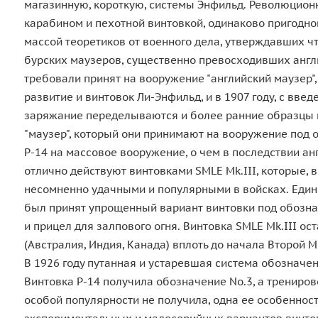
магазинную, короткую, системы Энфильд. Революцион
карабином и пехотной винтовкой, одинаково пригодной
массой теоретиков от военного дела, утверждавших чт
бурских маузеров, существенно превосходивших англи
требовали принят на вооружение "английский маузер",
развитие и винтовок Ли-Энфильд, и в 1907 году, с вв
заряжание переделываются и более ранние образцы как
"маузер", который они принимают на вооружение под об
Р-14 на массовое вооружение, о чем в последствии а
отлично действуют винтовками SMLE Mk.III, которые, 
несомненно удачными и популярными в войсках. Единс
был принят упрощенный вариант винтовки под обознач
и прицел для залпового огня. Винтовка SMLE Mk.III о
(Австралия, Индия, Канада) вплоть до начала Второй 
В 1926 году путанная и устаревшая система обозначен
Винтовка Р-14 получила обозначение No.3, а трениров
особой популярности не получила, одна ее особенност