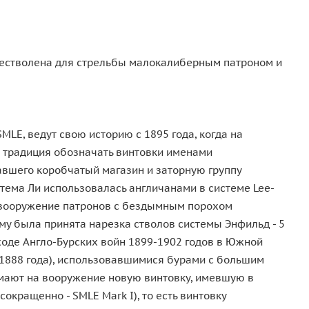
ерестволена для стрельбы малокалиберным патроном и
MLE, ведут свою историю с 1895 года, когда на
а традиция обозначать винтовки именами
авшего коробчатый магазин и заторную группу
стема Ли использовалась англичанами в системе Lee-
на вооружение патронов с бездымным порохом
му была принята нарезка стволов системы Энфильд - 5
оде Англо-Бурских войн 1899-1902 годов в Южной
 1888 года), использовавшимися бурами с большим
нимают на вооружение новую винтовку, имевшую в
(сокращенно - SMLE Mark I), то есть винтовку