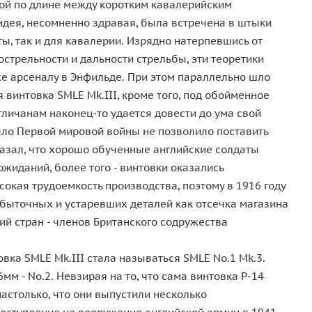
ной по длине между коротким кавалерийским
 идея, несомненно здравая, была встречена в штыки
ы, так и для кавалерии. Изрядно натерпевшись от
трельности и дальности стрельбы, эти теоретики
 же арсеналу в Энфильде. При этом параллельно шло
 винтовка SMLE Mk.III, кроме того, под обойменное
гличанам наконец-то удается довести до ума свой
ачало Первой мировой войны не позволило поставить
казал, что хорошо обученные английские солдаты
жиданий, более того - винтовки оказались
кая трудоемкость производства, поэтому в 1916 году
збыточных и устаревших деталей как отсечка магазина
ий стран - членов Британского содружества
вка SMLE Mk.III стала называться SMLE No.1 Mk.3.
м - No.2. Невзирая на то, что сама винтовка Р-14
настолько, что они выпустили несколько