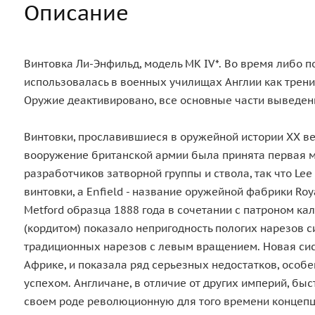
Описание
Винтовка Ли-Энфильд, модель MK IV*. Во время либо
использовалась в военных училищах Англии как трен
Оружие деактивировано, все основные части выведен
Винтовки, прославившиеся в оружейной истории ХХ век
вооружение британской армии была принята первая мо
разработчиков затворной группы и ствола, так что L
винтовки, а Enfield - название оружейной фабрики Ro
Metford образца 1888 года в сочетании с патроном к
(кордитом) показало непригодность пологих нарезов 
традиционных нарезов с левым вращением. Новая сис
Африке, и показала ряд серьезных недостатков, особ
успехом. Англичане, в отличие от других империй, бы
своем роде революционную для того времени концепцию - 