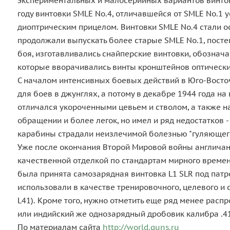
экспериментальных и малосерийных вариантов винтовк
году винтовки SMLE No.4, отличавшейся от SMLE No.1
диоптрическим прицелом. Винтовки SMLE No.4 стали о
продолжали выпускать более старые SMLE No.1, посте
боя, изготавливались снайперские винтовки, обознача
которые вворачивались винты кронштейнов оптических
С началом интенсивных боевых действий в Юго-Восточ
для боев в джунглях, а потому в декабре 1944 года на
отличался укороченными цевьем и стволом, а также н
обращении и более легок, но имел и ряд недостатков -
карабины страдали неизлечимой болезнью "гуляющего 
Уже после окончания Второй Мировой войны англичан
качественной отделкой по стандартам мирного времен
была принята самозарядная винтовка L1 SLR под патро
использовали в качестве тренировочного, целевого и 
L41). Кроме того, нужно отметить еще ряд менее расп
или индийский же однозарядный дробовик калибра .4
По материалам сайта
http://world.guns.ru