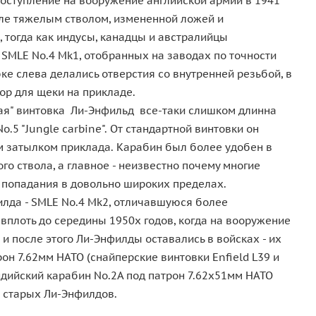
поступление на вооружение английской армии в 1941
оле тяжелым стволом, измененной ложей и
 тогда как индусы, канадцы и австралийцы
 SMLE No.4 Mk1, отобранных на заводах по точности
ке слева делались отверстия со внутренней резьбой, в
ор для щеки на прикладе.
ткая" винтовка Ли-Энфильд все-таки слишком длинна
.5 "Jungle carbine". От стандартной винтовки он
м затылком приклада. Карабин был более удобен в
го ствола, а главное - неизвестно почему многие
 попадания в довольно широких пределах.
лда - SMLE No.4 Mk2, отличавшуюся более
вплоть до середины 1950х годов, когда на вооружение
и после этого Ли-Энфилды оставались в войсках - их
он 7.62мм НАТО (снайперские винтовки Enfield L39 и
ндийский карабин No.2A под патрон 7.62х51мм НАТО
а старых Ли-Энфилдов.