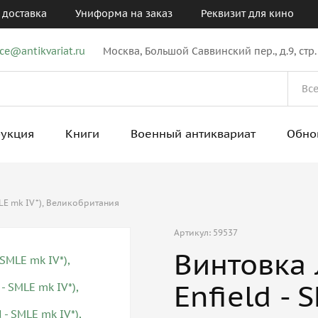
 доставка
Униформа на заказ
Реквизит для кино
ice@antikvariat.ru
Москва, Большой Саввинский пер., д.9, стр.
рукция
Книги
Военный антиквариат
Обно
MLE mk IV*), Великобритания
Артикул: 59537
Винтовка 
Enfield - 