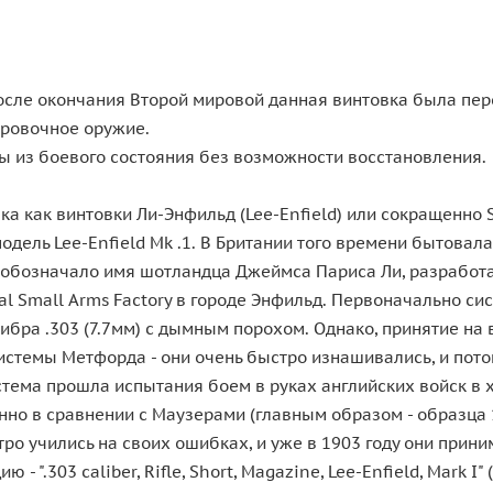
 после окончания Второй мировой данная винтовка была п
ировочное оружие.
ы из боевого состояния без возможности восстановления.
а как винтовки Ли-Энфильд (Lee-Enfield) или сокращенно S
дель Lee-Enfield Mk .1. В Британии того времени бытовал
ee обозначало имя шотландца Джеймса Париса Ли, разработ
yal Small Arms Factory в городе Энфильд. Первоначально си
алибра .303 (7.7мм) с дымным порохом. Однако, принятие 
системы Метфорда - они очень быстро изнашивались, и пото
тема прошла испытания боем в руках английских войск в х
енно в сравнении с Маузерами (главным образом - образца
стро учились на своих ошибках, и уже в 1903 году они при
".303 caliber, Rifle, Short, Magazine, Lee-Enfield, Mark I" 