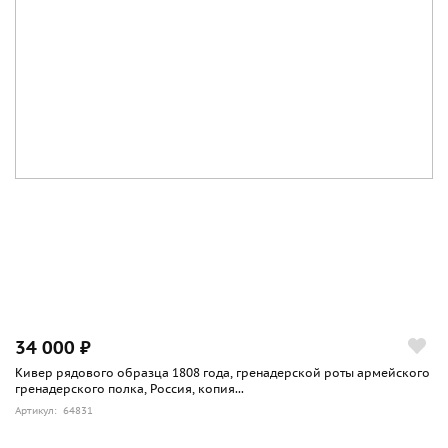
34 000 ₽
Кивер рядового образца 1808 года, гренадерской роты армейского
гренадерского полка, Россия, копия...
Артикул: 64831