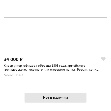
34 000 ₽
Кивер унтер-офицера образца 1808 года, армейского
гренадерского, пехотного или егерского полка , Россия, копи...
Артикул: 64832
Нет в наличии