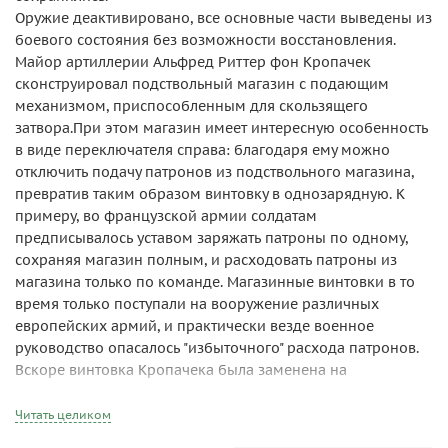
Оружие деактивировано, все основные части выведены из
боевого состояния без возможности восстановления.
Майор артиллерии Альфред Риттер фон Кропачек
сконструировал подствольный магазин с подающим
механизмом, приспособленным для скользящего
затвора.При этом магазин имеет интересную особенность
в виде переключателя справа: благодаря ему можно
отключить подачу патронов из подствольного магазина,
превратив таким образом винтовку в однозарядную. К
примеру, во французской армии солдатам
предписывалось уставом заряжать патроны по одному,
сохраняя магазин полным, и расходовать патроны из
магазина только по команде. Магазинные винтовки в то
время только поступали на вооружение различных
европейских армий, и практически везде военное
руководство опасалось "избыточного" расхода патронов.
Вскоре винтовка Кропачека была заменена на
магазинную винтовку, принятую на вооружение в том же
1886 году.
Читать целиком