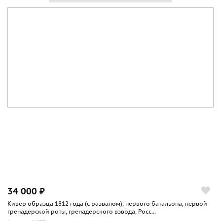
34 000 ₽
Кивер образца 1812 года (с развалом), первого батальона, первой
гренадерской роты, гренадерского взвода, Росс...