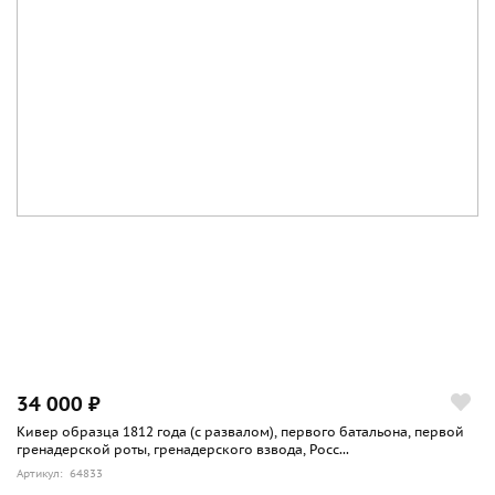
34 000 ₽
Кивер образца 1812 года (с развалом), первого батальона, первой
гренадерской роты, гренадерского взвода, Росс...
Артикул: 64833