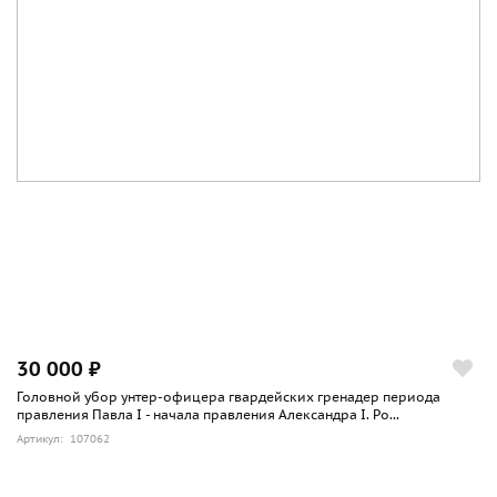
30 000 ₽
Головной убор унтер-офицера гвардейских гренадер периода
правления Павла I - начала правления Александра I. Ро...
Артикул: 107062