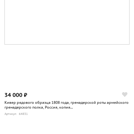
34 000 ₽
Кивер рядового образца 1808 года, гренадерской роты армейского
гренадерского полка, Россия, копия...
Артикул: 64831