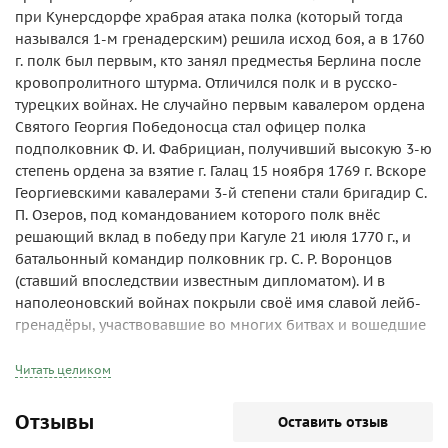
при Кунерсдорфе храбрая атака полка (который тогда
назывался 1-м гренадерским) решила исход боя, а в 1760
г. полк был первым, кто занял предместья Берлина после
кровопролитного штурма. Отличился полк и в русско-
турецких войнах. Не случайно первым кавалером ордена
Святого Георгия Победоносца стал офицер полка
подполковник Ф. И. Фабрициан, получивший высокую 3-ю
степень ордена за взятие г. Галац 15 ноября 1769 г. Вскоре
Георгиевскими кавалерами 3-й степени стали бригадир С.
П. Озеров, под командованием которого полк внёс
решающий вклад в победу при Кагуле 21 июля 1770 г., и
батальонный командир полковник гр. С. Р. Воронцов
(ставший впоследствии известным дипломатом). И в
наполеоновский войнах покрыли своё имя славой лейб-
гренадёры, участвовавшие во многих битвах и вошедшие
в Париж в составе русской армии. А в русско-турецкую
войну 1877—1878 гг. полк сыграл решающую роль в
Читать целиком
сражении при Горном Дубняке 12 октября 1877 г. Особо
отличился командир полка полковник Ю. В. Любовицкий,
Отзывы
Оставить отзыв
который, будучи дважды ранен, не покинул строй и