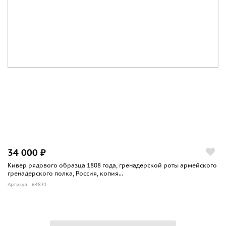
34 000 ₽
Кивер рядового образца 1808 года, гренадерской роты армейского
гренадерского полка, Россия, копия...
Артикул: 64831