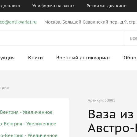
 доставка
Униформа на заказ
Реквизит для кино
ice@antikvariat.ru
Москва, Большой Саввинский пер., д.9, стр.
рукция
Книги
Военный антиквариат
Обно
нгрия
Артикул: 50881
Ваза из
Австро-