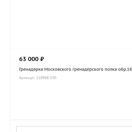
63 000 ₽
Гренадерка Московского гренадерского полка обр.1803
Артикул: 110968-530