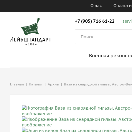
О нас
Оплата и
+7 (905) 716 61-22
serv
Военная реконст
Главная
|
Каталог
|
Архив
|
Ваза из снарядной гильзы, Австро-Ве