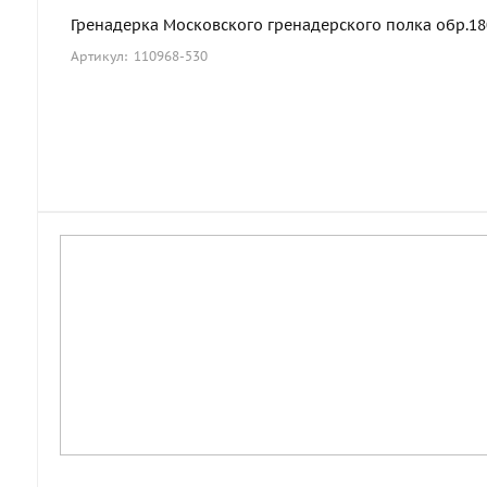
Гренадерка Московского гренадерского полка обр.1803
Артикул: 110968-530