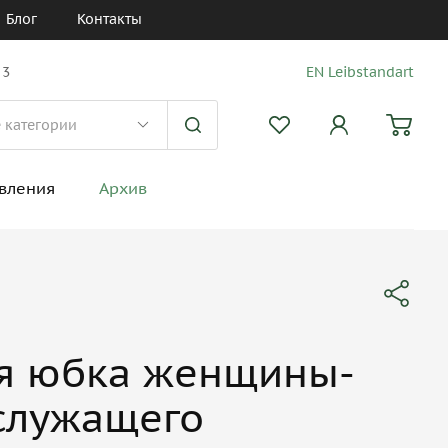
Блог
Контакты
 3
EN Leibstandart
вления
Архив
ая юбка женщины-
служащего