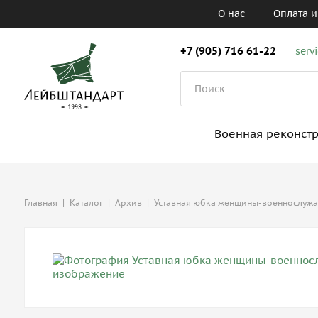
О нас
Оплата и
+7 (905) 716 61-22
serv
Военная реконст
Главная
|
Каталог
|
Архив
|
Уставная юбка женщины-военнослуж