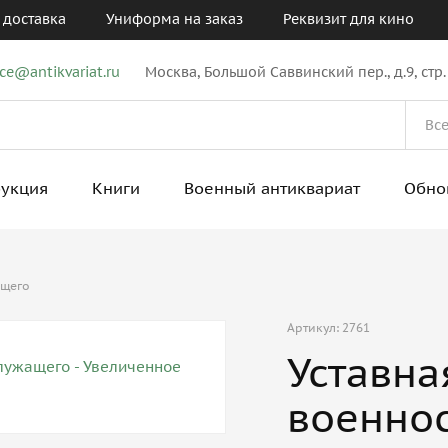
 доставка
Униформа на заказ
Реквизит для кино
ice@antikvariat.ru
Москва, Большой Саввинский пер., д.9, стр.
рукция
Книги
Военный антиквариат
Обно
ащего
Артикул: 2761
Уставн
военно