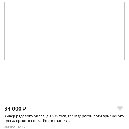
34 000 ₽
Кивер рядового образца 1808 года, гренадерской роты армейского
гренадерского полка, Россия, копия...
Артикул: 64831