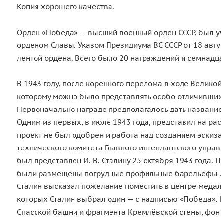
Копия хорошего качества.
Орден «Победа» — высший военный орден СССР, был у
орденом Славы. Указом Президиума ВС СССР от 18 авг
лентой ордена. Всего было 20 награждений и семнадц
В 1943 году, после коренного перелома в ходе Велико
которому можно было представлять особо отличивших
Первоначально награде предполагалось дать название
Одним из первых, в июле 1943 года, представил на ра
проект не был одобрен и работа над созданием эскиз
технического комитета Главного интендантского упра
был представлен И. В. Сталину 25 октября 1943 года.
были размещены погрудные профильные барельефы Ле
Сталин высказал пожелание поместить в центре медал
которых Сталин выбрал один — с надписью «Победа». 
Спасской башни и фрагмента Кремлёвской стены, фон