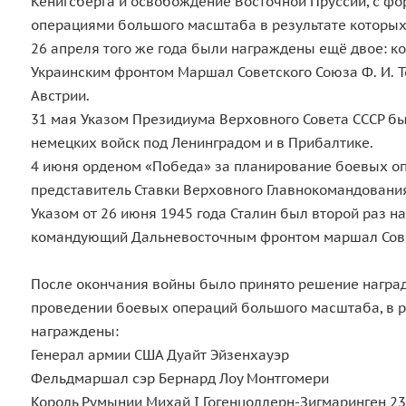
Кёнигсберга и освобождение Восточной Пруссии, с ф
операциями большого масштаба в результате которых
26 апреля того же года были награждены ещё двое: 
Украинским фронтом Маршал Советского Союза Ф. И. 
Австрии.
31 мая Указом Президиума Верховного Совета СССР б
немецких войск под Ленинградом и в Прибалтике.
4 июня орденом «Победа» за планирование боевых оп
представитель Ставки Верховного Главнокомандования
Указом от 26 июня 1945 года Сталин был второй раз 
командующий Дальневосточным фронтом маршал Совет
После окончания войны было принято решение наград
проведении боевых операций большого масштаба, в р
награждены:
Генерал армии США Дуайт Эйзенхауэр
Фельдмаршал сэр Бернард Лоу Монтгомери
Король Румынии Михай I Гогенцоллерн-Зигмаринген 23