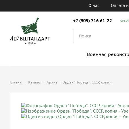
О нас
Оплата и
+7 (905) 716 61-22
serv
Военная реконст
Главная
|
Каталог
|
Архив
|
Орден "Победа". СССР, копия