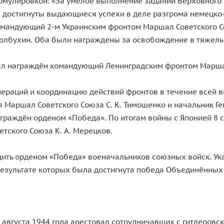
ормулировкой: «За умелое выполнение заданий Верховного
 достигнуты выдающиеся успехи в деле разгрома немецко
командующий 2-м Украинским фронтом Маршал Советского С
Толбухин. Оба были награждены за освобождение в тяжелы
ыл награждён командующий Ленинградским фронтом Маршал 
ераций и координацию действий фронтов в течение всей 
 Маршал Советского Союза С. К. Тимошенко и начальник Ген
награждён орденом «Победа». По итогам войны с Японией 8 
ского Союза К. А. Мерецков.
ить орденом «Победа» военачальников союзных войск. Ука
езультате которых была достигнута победа Объединённых 
 августа 1944 года арестовал сотрудничавших с гитлеровск