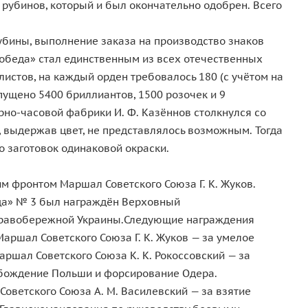
рубинов, который и был окончательно одобрен. Всего
убины, выполнение заказа на производство знаков
обеда» стал единственным из всех отечественных
истов, на каждый орден требовалось 180 (с учётом на
ущено 5400 бриллиантов, 1500 розочек и 9
но-часовой фабрики И. Ф. Казённов столкнулся со
 выдержав цвет, не представлялось возможным. Тогда
 заготовок одинаковой окраски.
м фронтом Маршал Советского Союза Г. К. Жуков.
еда» № 3 был награждён Верховный
 Правобережной Украины.Следующие награждения
аршал Советского Союза Г. К. Жуков — за умелое
шал Советского Союза К. К. Рокоссовский — за
обождение Польши и форсирование Одера.
оветского Союза А. М. Василевский — за взятие