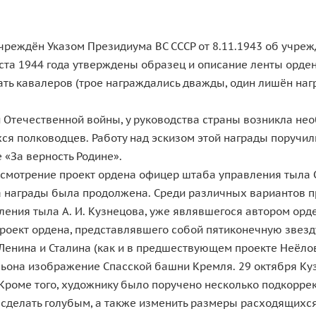
чреждён Указом Президиума ВС СССР от 8.11.1943 об учре
уста 1944 года утверждены образец и описание ленты орде
ать кавалеров (трое награждались дважды, один лишён наг
й Отечественной войны, у руководства страны возникла не
ся полководцев. Работу над эскизом этой награды поручи
 «За верность Родине».
ссмотрение проект ордена офицер штаба управления тыла С
а награды была продолжена. Среди различных вариантов п
вления тыла А. И. Кузнецова, уже являвшегося автором ор
 Проект ордена, представлявшего собой пятиконечную звез
нина и Сталина (как и в предшествующем проекте Неёло
ьона изображение Спасской башни Кремля. 29 октября Куз
Кроме того, художнику было поручено несколько подкорре
 сделать голубым, а также изменить размеры расходящихс