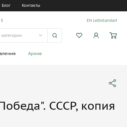
Блог
Контакты
 3
EN Leibstandart
вления
Архив
Победа". СССР, копия