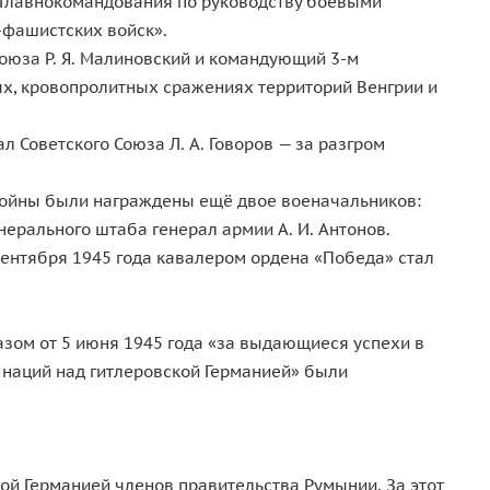
 Главнокомандования по руководству боевыми
-фашистских войск».
оюза Р. Я. Малиновский и командующий 3-м
х, кровопролитных сражениях территорий Венгрии и
Советского Союза Л. А. Говоров — за разгром
войны были награждены ещё двое военачальников:
ерального штаба генерал армии А. И. Антонов.
сентября 1945 года кавалером ордена «Победа» стал
зом от 5 июня 1945 года «за выдающиеся успехи в
наций над гитлеровской Германией» были
ой Германией членов правительства Румынии. За этот