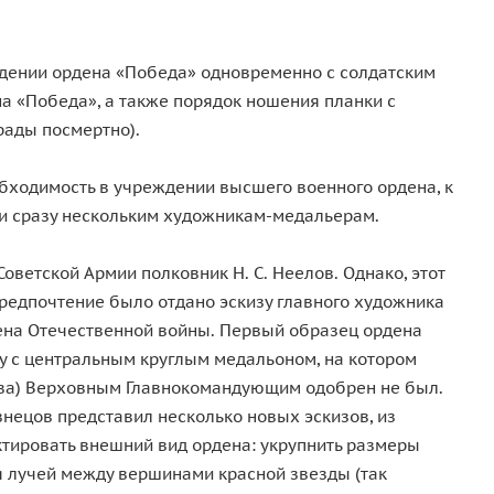
ждении ордена «Победа» одновременно с солдатским
на «Победа», а также порядок ношения планки с
рады посмертно).
обходимость в учреждении высшего военного ордена, к
ли сразу нескольким художникам-медальерам.
оветской Армии полковник Н. С. Неелов. Однако, этот
редпочтение было отдано эскизу главного художника
дена Отечественной войны. Первый образец ордена
ду с центральным круглым медальоном, на котором
ва) Верховным Главнокомандующим одобрен не был.
нецов представил несколько новых эскизов, из
ктировать внешний вид ордена: укрупнить размеры
я лучей между вершинами красной звезды (так