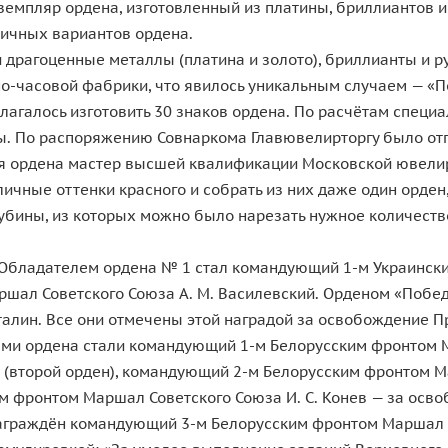
емпляр ордена, изготовленный из платины, бриллиантов и 
ичных вариантов ордена.
драгоценные металлы (платина и золото), бриллианты и р
-часовой фабрики, что явилось уникальным случаем — «П
галось изготовить 30 знаков ордена. По расчётам специал
ны. По распоряжению Совнаркома Главювелирторгу было отп
ия ордена мастер высшей квалификации Московской ювелир
ные оттенки красного и собрать из них даже один орден,
бины, из которых можно было нарезать нужное количество
 Обладателем ордена № 1 стал командующий 1-м Украински
ршал Советского Союза А. М. Василевский. Орденом «Поб
талин. Все они отмечены этой наградой за освобождение
рами ордена стали командующий 1-м Белорусским фронтом М
(второй орден), командующий 2-м Белорусским фронтом Мар
 фронтом Маршал Советского Союза И. С. Конев — за осв
награждён командующий 3-м Белорусским фронтом Маршал С