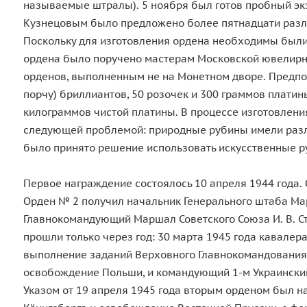
называемые штралы). 5 ноября был готов пробный экз
Кузнецовым было предложено более пятнадцати разл
Поскольку для изготовления ордена необходимы были 
ордена было поручено мастерам Московской ювелирно
орденов, выполненным не на Монетном дворе. Предпола
порчу) бриллиантов, 50 розочек и 300 граммов плати
килограммов чистой платины. В процессе изготовлен
следующей проблемой: природные рубины имели различ
было принято решение использовать искусственные ру
Первое награждение состоялось 10 апреля 1944 года.
Орден № 2 получил начальник Генерального штаба Ма
Главнокомандующий Маршал Советского Союза И. В. С
прошли только через год: 30 марта 1945 года кавале
выполнение заданий Верховного Главнокомандования 
освобождение Польши, и командующий 1-м Украинским
Указом от 19 апреля 1945 года вторым орденом был 