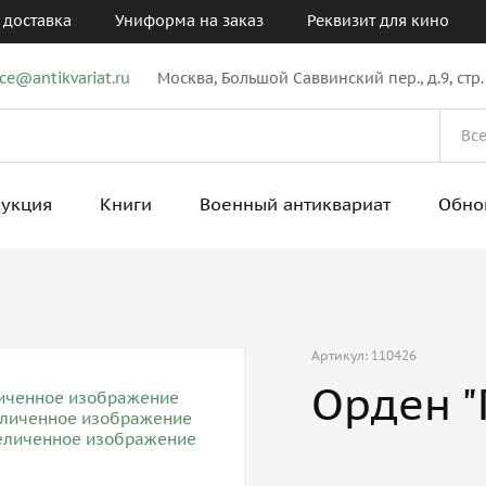
 доставка
Униформа на заказ
Реквизит для кино
ice@antikvariat.ru
Москва, Большой Саввинский пер., д.9, стр.
рукция
Книги
Военный антиквариат
Обно
Артикул: 110426
Орден "