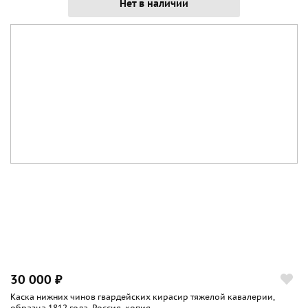
Нет в наличии
30 000 ₽
Каска нижних чинов гвардейских кирасир тяжелой кавалерии,
образца 1812 года, Россия, копия...