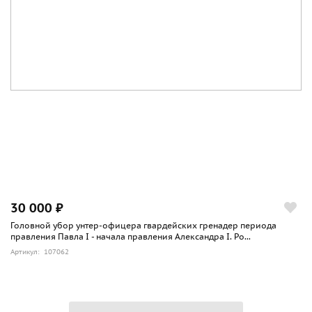
30 000 ₽
Головной убор унтер-офицера гвардейских гренадер периода
правления Павла I - начала правления Александра I. Ро...
Артикул: 107062