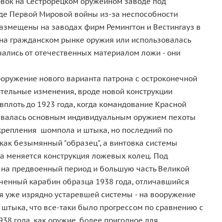
овок на Сестрорецком оружейном заводе под
ходе Первой Мировой войны из-за неспособности
азмещены на заводах фирм Ремингтон и Вестингауз в
а на гражданском рынке оружия или использовалась
чались от отечественных материалом ложи - они
вооружение нового варианта патрона с остроконечной
ительные изменения, вроде новой конструкции
вплоть до 1923 года, когда командование Красной
ставалась основным индивидуальным оружием пехоты
 крепления шомпола и штыка, но последний по
 как безымянный "образец", а винтовка системы
а меняется конструкция ложевых колец. Под
и на предвоенный период и большую часть Великой
оченный карабин образца 1938 года, отличавшийся
ия уже изрядно устаревшей системы - на вооружение
 штыка, что все-таки было прогрессом по сравнению с
38 года, как оружие, более пригодное для