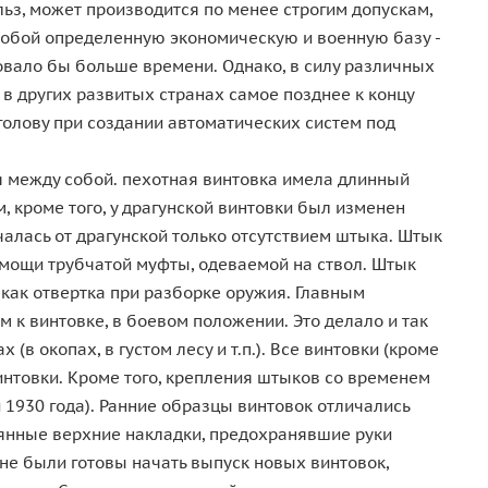
льз, может производится по менее строгим допускам,
собой определенную экономическую и военную базу -
овало бы больше времени. Однако, в силу различных
 других развитых странах самое позднее к концу
голову при создании автоматических систем под
я между собой. пехотная винтовка имела длинный
, кроме того, у драгунской винтовки был изменен
алась от драгунской только отсутствием штыка. Штык
омощи трубчатой муфты, одеваемой на ствол. Штык
 как отвертка при разборке оружия. Главным
 к винтовке, в боевом положении. Это делало и так
 окопах, в густом лесу и т.п.). Все винтовки (кроме
нтовки. Кроме того, крепления штыков со временем
1930 года). Ранние образцы винтовок отличались
вянные верхние накладки, предохранявшие руки
 не были готовы начать выпуск новых винтовок,