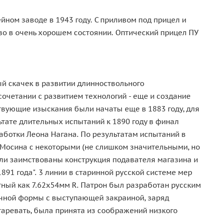
ном заводе в 1943 году. С приливом под прицел и
ево в очень хорошем состоянии. Оптический прицел ПУ
й скачек в развитии длинноствольного
очетании с развитием технологий - еще и создание
вующие изыскания были начаты еще в 1883 году, для
тате длительных испытаний к 1890 году в финал
работки Леона Нагана. По результатам испытаний в
 Мосина с некоторыми (не слишком значительными, но
ыли заимствованы конструкция подавателя магазина и
91 года". 3 линии в старинной русской системе мер
стный как 7.62х54мм R. Патрон был разработан русским
очной формы с выступающей закраиной, заряд
таревать, была принята из соображений низкого