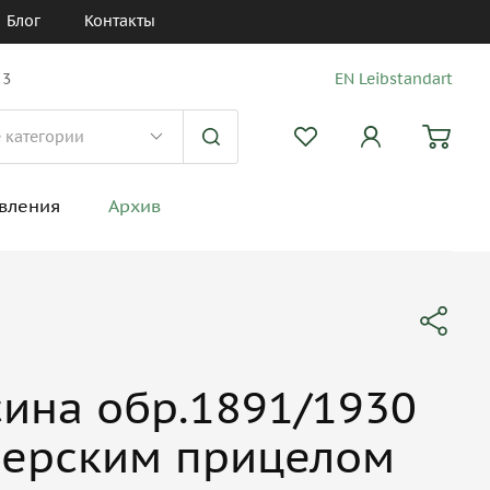
Блог
Контакты
 3
EN Leibstandart
вления
Архив
ина обр.1891/1930
перским прицелом