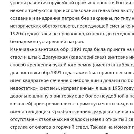
уровня развития оружейной промышленности России - и
нежели требуются при использовании гильз без высту
создание и внедрение патрона без закраины, по типу
исторических обстоятельств, последующей смены конс
1920х годов) так и не произошло, и вплоть до сегодн
безнадежно устаревший патрон.
Изначально винтовка обр. 1891 года была принята на
ствол и штык. Драгунская (кавалерийская) винтовка и
способ крепления ружейного ремня (вместо антабок с
для винтовки обр.1891 года также был принят нескол
имел квадратное сечение с небольшими долами по бока
недостатком системы, исправленным лишь в 1938 году,
довольно длинную винтовку еще более неудобной в пере
казачьей) пристреливались с примкнутым штыком, и с
имели тенденцию к разбалтыванию, ухудшая точность 
отсутствием ствольных накладок и имели открытый св
стрелка от ожогов о горячий ствол. Так как на момен