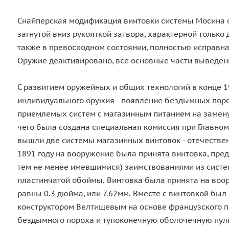
Снайперская модификация винтовки системы Мосина об
загнутой вниз рукояткой затвора, характерной только
также в превосходном состоянии, полностью исправна
Оружие деактивировано, все основные части выведен
С развитием оружейных и общих технологий в конце 1
индивидуального оружия - появление бездымных поро
приемлемых систем с магазинным питанием на замену
чего была создана специальная комиссия при Главном
вышли две системы магазинных винтовок - отечественн
1891 году на вооружение была принята винтовка, пр
тем не менее имевшимися) заимствованиями из систем
пластинчатой обоймы. Винтовка была принята на воор
равны 0.3 дюйма, или 7.62мм. Вместе с винтовкой был
конструктором Велтищевым на основе французского п
бездымного пороха и тупоконечную оболочечную пулю.