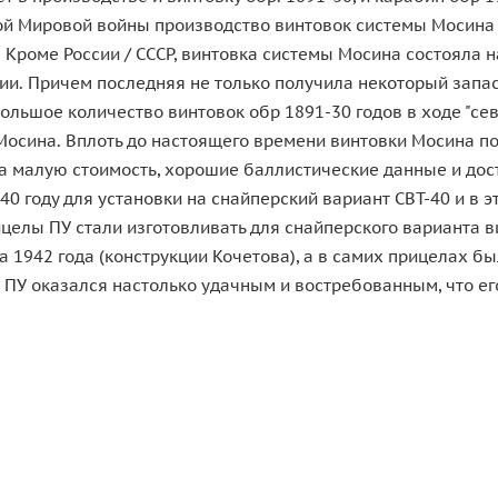
 Мировой войны производство винтовок системы Мосина пр
Кроме России / СССР, винтовка системы Мосина состояла н
дии. Причем последняя не только получила некоторый запас
большое количество винтовок обр 1891-30 годов в ходе "се
 Мосина. Вплоть до настоящего времени винтовки Мосина 
 за малую стоимость, хорошие баллистические данные и дос
0 году для установки на снайперский вариант СВТ-40 и в эт
ицелы ПУ стали изготовливать для снайперского варианта 
 1942 года (конструкции Кочетова), а в самих прицелах б
ПУ оказался настолько удачным и востребованным, что ег