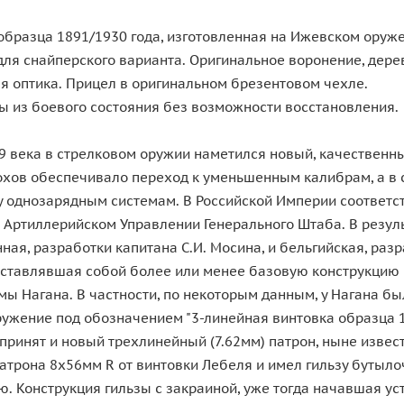
разца 1891/1930 года, изготовленная на Ижевском оружей
 для снайперского варианта. Оригинальное воронение, дер
я оптика. Прицел в оригинальном брезентовом чехле.
ы из боевого состояния без возможности восстановления.
9 века в стрелковом оружии наметился новый, качественны
хов обеспечивало переход к уменьшенным калибрам, а в с
 однозарядным системам. В Российской Империи соответст
 Артиллерийском Управлении Генерального Штаба. В резуль
ая, разработки капитана С.И. Мосина, и бельгийская, раз
едставлявшая собой более или менее базовую конструкцию
ы Нагана. В частности, по некоторым данным, у Нагана б
ужение под обозначением "3-линейная винтовка образца 18
 принят и новый трехлинейный (7.62мм) патрон, ныне изве
атрона 8х56мм R от винтовки Лебеля и имел гильзу бутыл
 Конструкция гильзы с закраиной, уже тогда начавшая ус