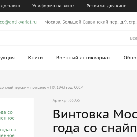
 доставка
Униформа на заказ
Реквизит для кино
ice@antikvariat.ru
Москва, Большой Саввинский пер., д.9, стр.
рукция
Книги
Военный антиквариат
Обно
со снайперским прицелом ПУ, 1943 год, СССР
Артикул: 63935
Винтовка Мос
года со снай