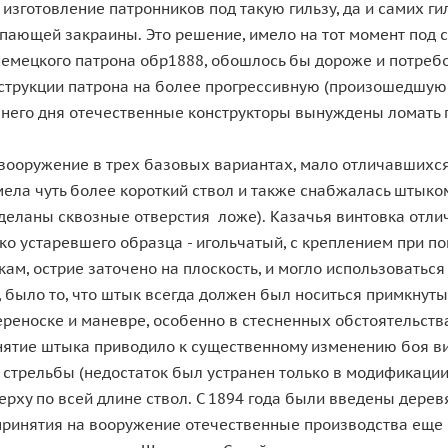
зготовление патронников под такую гильзу, да и самих ги
пающей закраины. Это решение, имело на тот момент под 
 немецкого патрона обр1888, обошлось бы дороже и потреб
трукции патрона на более прогрессивную (произошедшую в
яшнего дня отечественные конструкторы вынуждены ломать 
 вооружение в трех базовых вариантах, мало отличавшихс
мела чуть более короткий ствол и также снабжалась штыком
деланы сквозные отверстия ложе). Казачья винтовка отлич
ько устаревшего образца - игольчатый, с креплением при п
м, острие заточено на плоскость, и могло использоваться
 было то, что штык всегда должен был носиться примкнутым
носке и маневре, особенно в стесненных обстоятельствах (в
нятие штыка приводило к существенному изменению боя ви
стрельбы (недостаток был устранен только в модификации 
ерху по всей длине ствол. С 1894 года были введены дере
т принятия на вооружение отечественные производства еще