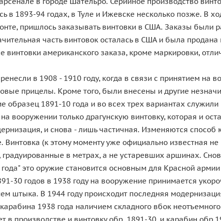
арсенале в городе Шательро. Серийное производство винт
ь в 1893-94 годах, в Туле и Ижевске несколько позже. В 
онте, пришлось заказывать винтовки в США. Заказы были р
начительная часть винтовок осталась в США и была продан
е винтовки американского заказа, кроме маркировки, отли
несли в 1908 - 1910 году, когда в связи с принятием на 
овые прицелы. Кроме того, были внесены и другие незнач
 образец 1891-10 года и во всех трех вариантах служили 
 на вооружении только драгунскую винтовку, которая и о
одернизация, и снова - лишь частичная. Изменяются способ
. Винтовка (к этому моменту уже официально известная не
 градуированные в метрах, а не устаревших аршинах. Снов
 года" это оружие становится основным для Красной арми
891-30 годов в 1938 году на вооружение принимается укор
ием штыка. В 1944 году происходит последняя модернизац
 карабина 1938 года наличием складного вбок неотъемного
в производстве и винтовку обр. 1891-30, и карабин обр 19