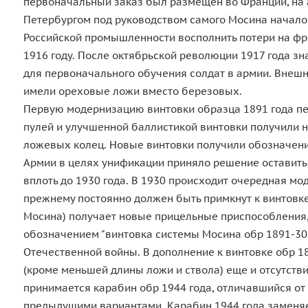
первоначальный заказ был размещен во Франции, на 
Петербургом под руководством самого Мосина началос
Российской промышленности восполнить потери на фр
1916 году. После октябрьской революции 1917 года з
для первоначального обучения солдат в армии. Внешн
имели ореховые ложи вместо березовых.
Первую модернизацию винтовки образца 1891 года пере
пулей и улучшенной баллистикой винтовки получили н
ложевых колец. Новые винтовки получили обозначение
Армии в целях унификации приняло решение оставить
вплоть до 1930 года. В 1930 происходит очередная м
прежнему постоянно должен быть примкнут к винтовке
Мосина) получает новые прицельные приспособления,
обозначением "винтовка системы Мосина обр 1891-30
Отечественной войны. В дополнение к винтовке обр 1
(кроме меньшей длины ложи и ствола) еще и отсутств
принимается карабин обр 1944 года, отличавшийся от
предыдущими вариантами. Карабин 1944 года заменяет 