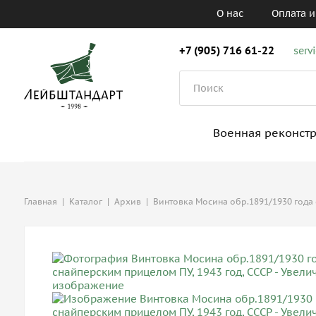
О нас
Оплата и
+7 (905) 716 61-22
serv
Военная реконст
Главная
|
Каталог
|
Архив
|
Винтовка Мосина обр.1891/1930 года 