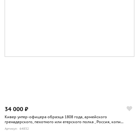
34 000 ₽
Кивер унтер-офицера образца 1808 года, армейского
гренадерского, пехотного или егерского полка , Россия, копи...
Артикул: 64832