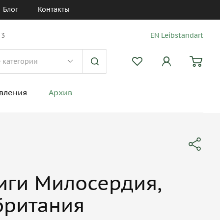
Блог
Контакты
 3
EN Leibstandart
вления
Архив
иги Милосердия,
британия