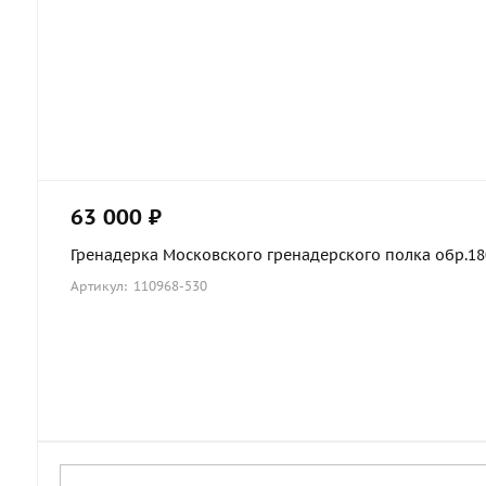
63 000 ₽
Гренадерка Московского гренадерского полка обр.1803
Артикул: 110968-530