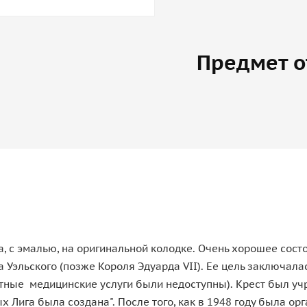
Предмет о
а, с эмалью, на оригинальной колодке. Очень хорошее сост
 Уэльского (позже Короля Эдуарда VII). Ее цель заключа
ные медицинские услуги были недоступны). Крест был учр
х Лига была создана". После того, как в 1948 году была 