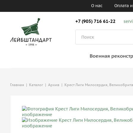
О нас
Оплата и
+7 (905) 716 61-22
serv
Военная реконст
Главная
|
Каталог
|
Архив
|
Крест Лиги Милосердия, Великобрит