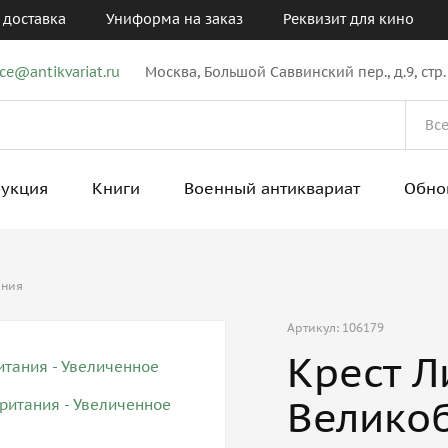
 доставка
Униформа на заказ
Реквизит для кино
ice@antikvariat.ru
Москва, Большой Саввинский пер., д.9, стр.
рукция
Книги
Военный антиквариат
Обно
ания
Артикул: 106179
Крест Л
Велико