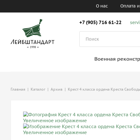
О нас
Оплата и
+7 (905) 716 61-22
serv
Военная реконст
Главная
|
Каталог
|
Архив
|
Крест 4 класса ордена Креста Свобод