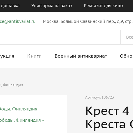
 доставка
Униформа на заказ
Реквизит для кино
ice@antikvariat.ru
Москва, Большой Саввинский пер., д.9, стр.
рукция
Книги
Военный антиквариат
Обно
ы, Финляндия
Артикул: 106723
Крест 4
Креста 