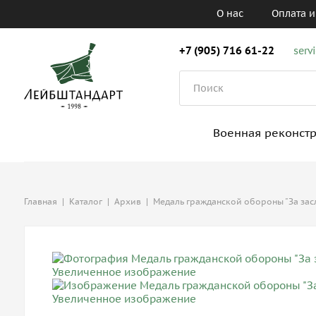
О нас
Оплата и
+7 (905) 716 61-22
serv
Военная реконст
Главная
|
Каталог
|
Архив
|
Медаль гражданской обороны "За зас