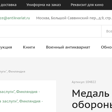
 доставка
Униформа на заказ
Реквизит для кино
ice@antikvariat.ru
Москва, Большой Саввинский пер., д.9, стр.
рукция
Книги
Военный антиквариат
Обно
луги", Финляндия
Артикул: 104822
Медаль
обороны