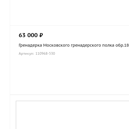
63 000 ₽
Гренадерка Московского гренадерского полка обр.1803
Артикул: 110968-530