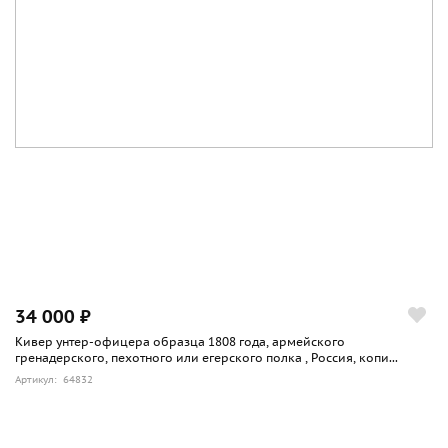
34 000 ₽
Кивер унтер-офицера образца 1808 года, армейского
гренадерского, пехотного или егерского полка , Россия, копи...
Артикул: 64832