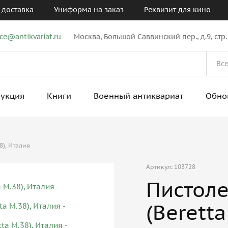
 доставка
Униформа на заказ
Реквизит для кино
ice@antikvariat.ru
Москва, Большой Саввинский пер., д.9, стр.
рукция
Книги
Военный антиквариат
Обно
8), Италия
Артикул: 103728
Пистоле
(Beretta