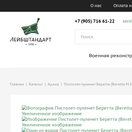
О нас
Оплата и
+7 (905) 716 61-22
serv
Военная реконст
Главная
|
Каталог
|
Архив
|
Пистолет-пулемет Беретта (Beretta М.3