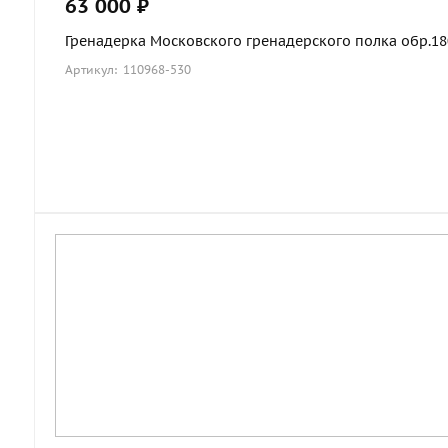
63 000 ₽
Гренадерка Московского гренадерского полка обр.1803
Артикул: 110968-530