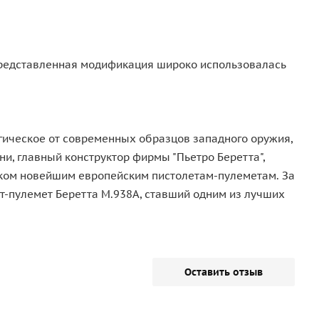
 Представленная модификация широко использовалась
огическое от современных образцов западного оружия,
ни, главный конструктор фирмы "Пьетро Беретта",
иком новейшим европейским пистолетам-пулеметам. За
ет-пулемет Беретта М.938А, ставший одним из лучших
Оставить отзыв