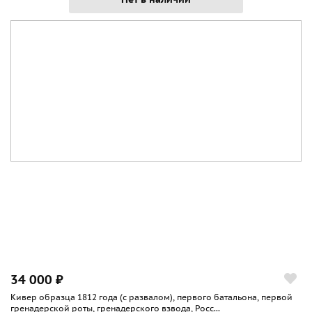
34 000 ₽
Кивер образца 1812 года (с развалом), первого батальона, первой
гренадерской роты, гренадерского взвода, Росс...