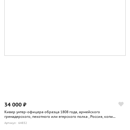
34 000 ₽
Кивер унтер-офицера образца 1808 года, армейского
гренадерского, пехотного или егерского полка , Россия, копи...
Артикул: 64832