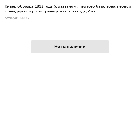
Кивер образца 1812 года (с развалом), первого батальона, первой
гренадерской роты, гренадерского взвода, Росс...
Артикул: 64833
Нет в наличии