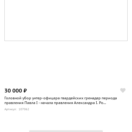
30 000 ₽
Головной убор унтер-офицера гвардейских гренадер периода
правления Павла I - начала правления Александра I. Ро...
Артикул: 107062