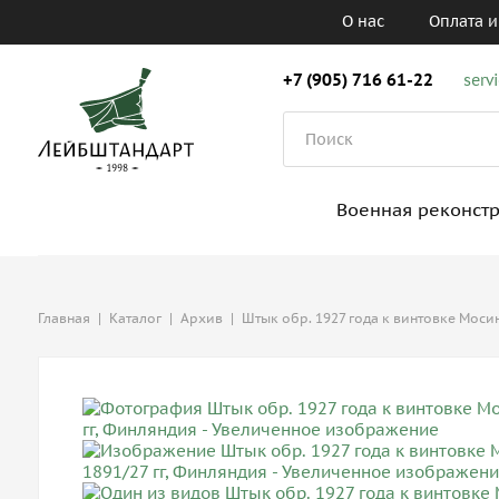
О нас
Оплата и
+7 (905) 716 61-22
serv
Военная реконст
Главная
|
Каталог
|
Архив
|
Штык обр. 1927 года к винтовке Мосин