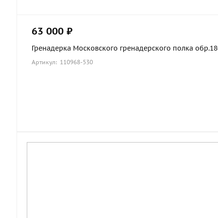
63 000 ₽
Гренадерка Московского гренадерского полка обр.1803
Артикул: 110968-530