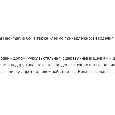
ы Hackman & Co, а также клеймо принадлежности изделия 
 одним долом. Рукоять стальная, с деревянными щечками. 
пазом и подпружиненной кнопкой для фиксации штыка на ви
ута к клинку с противоположной стороны. Ножны стальные,