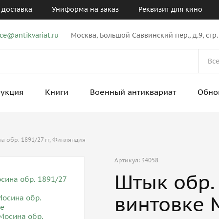
 доставка
Униформа на заказ
Реквизит для кино
ice@antikvariat.ru
Москва, Большой Саввинский пер., д.9, стр.
рукция
Книги
Военный антиквариат
Обно
а обр. 1891/27 гг, Финляндия
Артикул: 34058
Штык обр. 
винтовке 