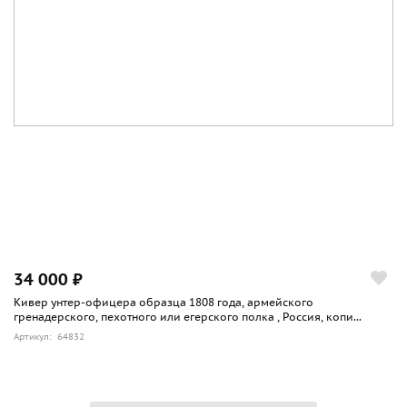
34 000 ₽
Кивер унтер-офицера образца 1808 года, армейского
гренадерского, пехотного или егерского полка , Россия, копи...
Артикул: 64832