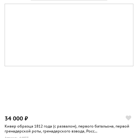
34 000 ₽
Кивер образца 1812 года (с развалом), первого батальона, первой
гренадерской роты, гренадерского взвода, Росс...
Артикул: 64833