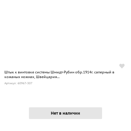
Штык к винтовке системы Шмидт-Рубин обр.1914г. саперный в
кожаных ножнах, Швейцария...
Артикул: 60967-307
Нет в наличии