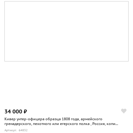
34 000 ₽
Кивер унтер-офицера образца 1808 года, армейского
гренадерского, пехотного или егерского полка , Россия, копи...
Артикул: 64832