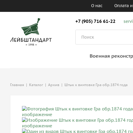
О нас
Оплата и
+7 (905) 716 61-22
serv
Военная реконст
Главная
|
Каталог
|
Архив
|
Штык к винтовке Гра обр.1874 года