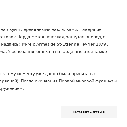
ована двумя деревянными накладками. Навершие
тором. Гарда металлическая, загнутая вперед, с
пись: "M-re d,Armes de St-Etienne Fevrier 1879",
да. У основания клинка и на гарде имеются также
.
я к тому моменту уже давно была принята на
арядной). После окончания Первой мировой французы
ооружением.
Оставить отзыв