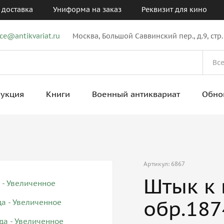
 доставка
Униформа на заказ
Реквизит для кино
ice@antikvariat.ru
Москва, Большой Саввинский пер., д.9, стр.
рукция
Книги
Военный антиквариат
Обно
Артикул: 6867
Штык к 
обр.187