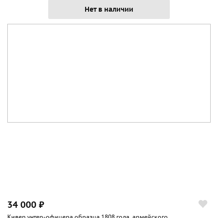
Нет в наличии
34 000 ₽
Кивер унтер-офицера образца 1808 года, армейского