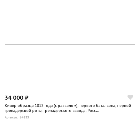
34 000 ₽
Кивер образца 1812 года (с развалом), первого батальона, первой
гренадерской роты, гренадерского взвода, Росс...
Артикул: 64833