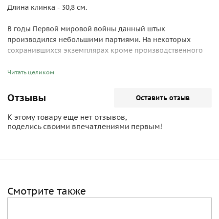
Длина клинка - 30,8 см.
В годы Первой мировой войны данный штык
производился небольшими партиями. На некоторых
сохранившихся экземплярах кроме производственного
номера имеется число "1905", вероятно, указывающее на
год. Как известно, именно в годы русско-японской войны
Читать целиком
впервые стали широко использоваться проволочные
заграждения, возникновение которых не могло не
Отзывы
Оставить отзыв
повлечь за собой и появление различных средств их
преодоления. В качестве одного из таковых, возможно, и
К этому товару еще нет отзывов,
предлагался представленный штык или штык-ножницы.
поделись своими впечатлениями первым!
Поэтому дата "1905" вполне возможна, хотя боевое
применение штык нашел лишь во время Первой мировой
войны.
Смотрите также