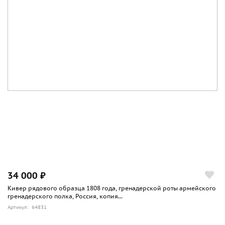
34 000 ₽
Кивер рядового образца 1808 года, гренадерской роты армейского
гренадерского полка, Россия, копия...
Артикул: 64831