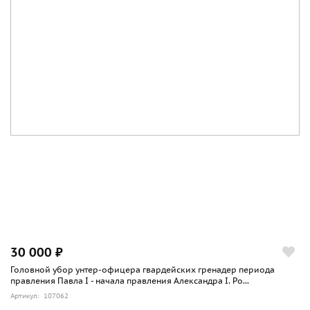
удивительно похожий на МР-43 автомат Калашникова. На
прямой вопрос об «удивительной схожести» Хуго
Шмайссер ответил, что он «дал русским несколько
советов».
Правда это или нет судить не нам. Легенда на то и
легенда, а факт остается фактом. Штурмовая винтовка Stg-
44 если и не стала прообразом «Калашникова», то
влияние на развитие конструкторской мысли
оружейников послевоенного времени она оказала
огромное.
30 000 ₽
Головной убор унтер-офицера гвардейских гренадер периода
правления Павла I - начала правления Александра I. Ро...
Артикул: 107062