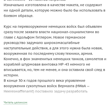
Изначально изготовлена в качестве макета, не содержит
ни одной детали, которую можно было бы использовать в
боевом образце.
Курс на перевооружение немецких войск был объявлен
сразу после захвата власти национал-социалистами во
главе с Адольфом Гитлером. Новое германское
руководство задумало широкомасштабные
наступательные действия, а для этого нужна была новая,
вооруженная по последнему слову техники, армия.
Конечно, в фон знаменитых немецких танков, самолетов и
кораблей штурмовая винтовка МР-43 немного не
вписывается, но, тем не менее, и она оставила свой след в
истории.
В конце 30-х годов прошлого века управление
вооружения сухопутных войск Вермахта (HWaA —
Heereswaffenamt) поставило задачу разработать
автоматическое стрелковое оружие, которое должно
было представлять собой «гибрид» пистолета-пулемета и
Читать целиком
магазинной винтовки. В 1938 году HWaA заключило