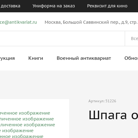
 доставка
Униформа на заказ
Реквизит для кино
ice@antikvariat.ru
Москва, Большой Саввинский пер., д.9, стр.
рукция
Книги
Военный антиквариат
Обно
Артикул: 51226
Шпага 