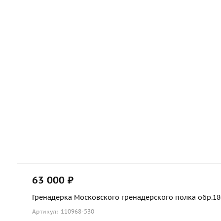
63 000 ₽
Гренадерка Московского гренадерского полка обр.1803
Артикул: 110968-530