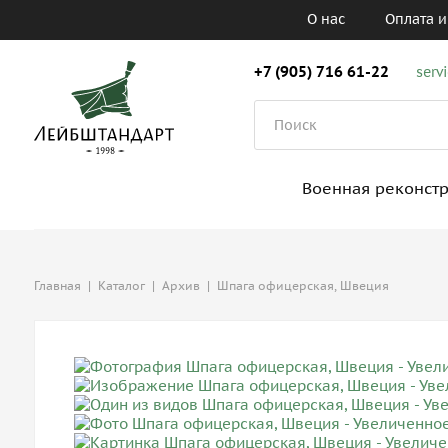
О нас
Оплата и
+7 (905) 716 61-22
serv
Военная реконст
Главная
|
Каталог
|
Архив
|
Шпага офицерская, Швеция