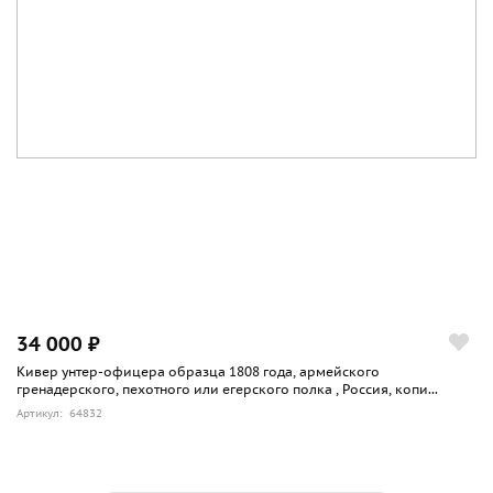
34 000 ₽
Кивер унтер-офицера образца 1808 года, армейского
гренадерского, пехотного или егерского полка , Россия, копи...
Артикул: 64832