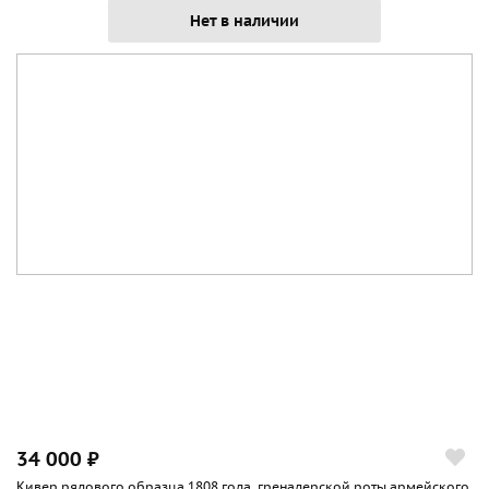
Нет в наличии
34 000 ₽
Кивер рядового образца 1808 года, гренадерской роты армейского