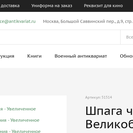
 доставка
Униформа на заказ
Реквизит для кино
ice@antikvariat.ru
Москва, Большой Саввинский пер., д.9, стр.
рукция
Книги
Военный антиквариат
Обно
Артикул: 51514
Шпага ч
Велико