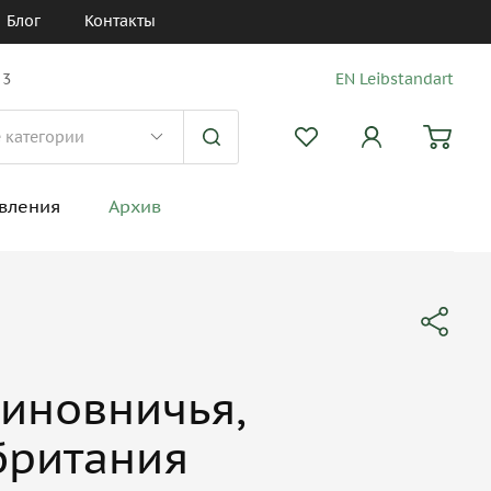
Блог
Контакты
 3
EN Leibstandart
вления
Архив
иновничья,
британия