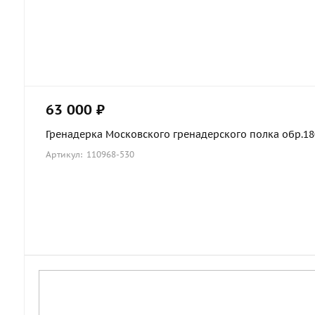
63 000 ₽
Гренадерка Московского гренадерского полка обр.1803
Артикул: 110968-530