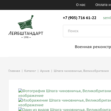
О нас
Оплата и
+7 (905) 716 61-22
serv
Военная реконст
Главная
|
Каталог
|
Архив
|
Шпага чиновничья, Великобритания