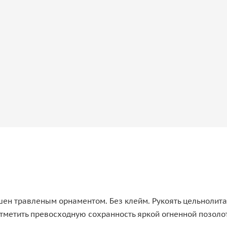
шен травленым орнаментом. Без клейм. Рукоять цельнолит
метить превосходную сохранность яркой огненной позоло