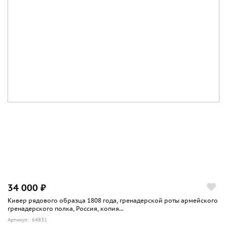
34 000 ₽
Кивер рядового образца 1808 года, гренадерской роты армейского
гренадерского полка, Россия, копия...
Артикул: 64831