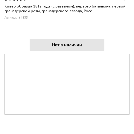
Кивер образца 1812 года (с развалом), первого батальона, первой
гренадерской роты, гренадерского взвода, Росс...
Артикул: 64833
Нет в наличии