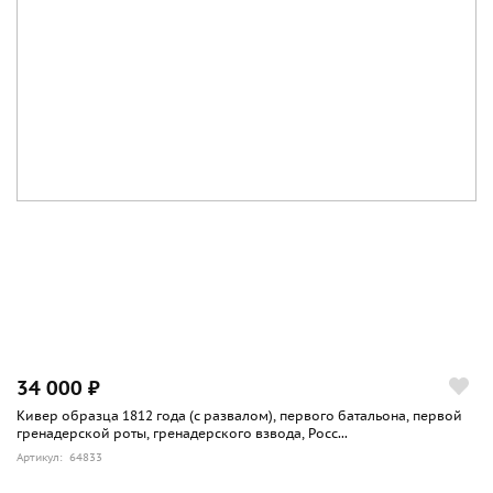
34 000 ₽
Кивер образца 1812 года (с развалом), первого батальона, первой
гренадерской роты, гренадерского взвода, Росс...
Артикул: 64833