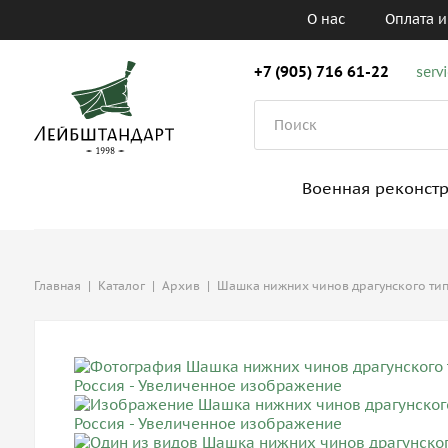
О нас
Оплата и
+7 (905) 716 61-22
serv
Военная реконст
Главная
|
Каталог
|
Архив
|
Шашка нижних чинов драгунского типа