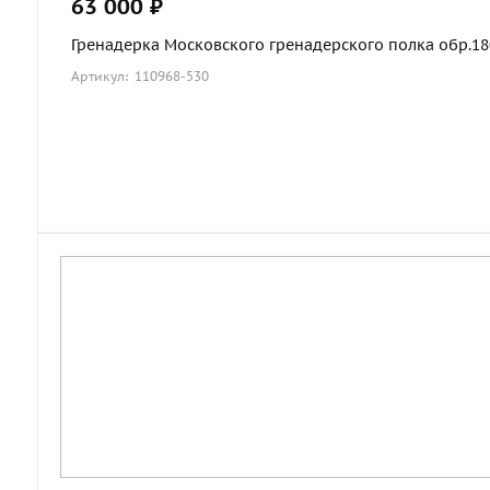
63 000 ₽
Гренадерка Московского гренадерского полка обр.1803
Артикул: 110968-530