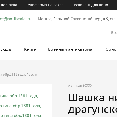
 доставка
Униформа на заказ
Реквизит для кино
ice@antikvariat.ru
Москва, Большой Саввинский пер., д.9, стр.
рукция
Книги
Военный антиквариат
Обно
 обр.1881 года, Россия
Артикул: 60330
Шашка н
драгунск