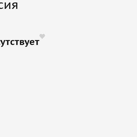
сия
утствует