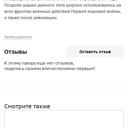
Позднее шашки данного типа широко использовались на
всех фронтах военных действий Первой мировой войны,
а также после революции.
Общая длина: 103 см
Длина клинка: 87 см
Читать целиком
Отзывы
Оставить отзыв
К этому товару еще нет отзывов,
поделись своими впечатлениями первым!
Смотрите также