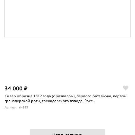
34 000 ₽
Кивер образца 1812 года (с развалом), первого батальона, первой
гренадерской роты, гренадерского взвода, Росс...
Артикул: 64833
Нет в наличии