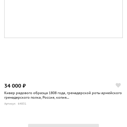
34 000 ₽
Кивер рядового образца 1808 года, гренадерской роты армейского
гренадерского полка, Россия, копия...
Артикул: 64831