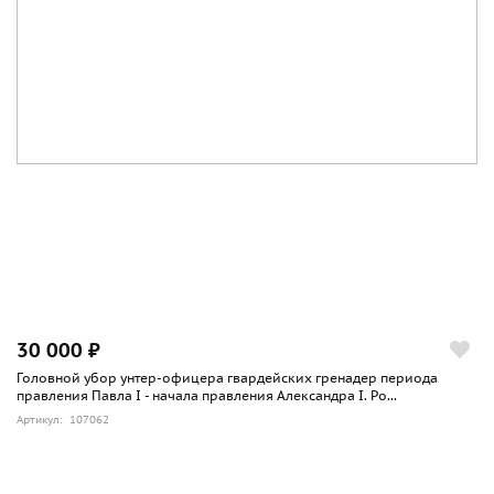
30 000 ₽
Головной убор унтер-офицера гвардейских гренадер периода
правления Павла I - начала правления Александра I. Ро...
Артикул: 107062