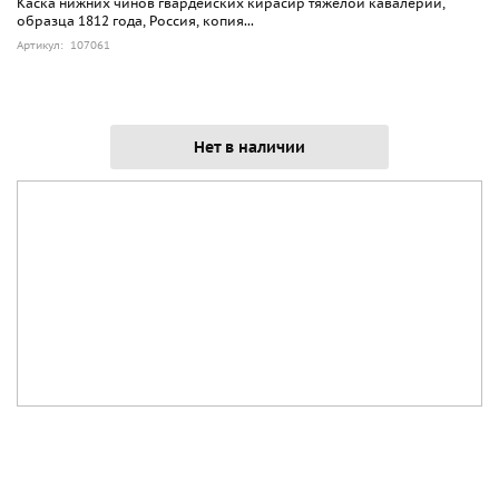
Каска нижних чинов гвардейских кирасир тяжелой кавалерии,
образца 1812 года, Россия, копия...
Артикул: 107061
Нет в наличии