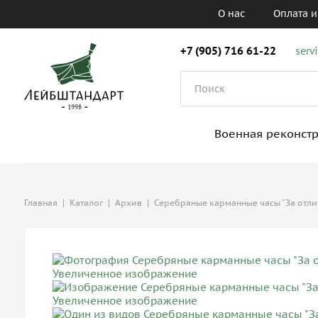
О нас
Оплата и
+7 (905) 716 61-22
serv
Военная реконст
Главная
|
Каталог
|
Архив
|
Серебряные карманные часы "За отли