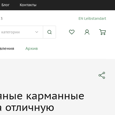
Блог
Контакты
 3
EN Leibstandart
вления
Архив
яные карманные
а отличную