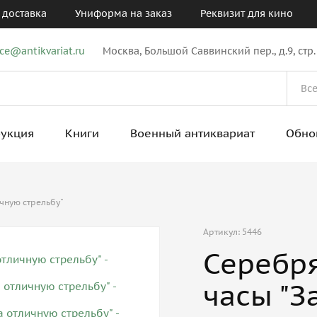
 доставка
Униформа на заказ
Реквизит для кино
ice@antikvariat.ru
Москва, Большой Саввинский пер., д.9, стр.
рукция
Книги
Военный антиквариат
Обно
чную стрельбу"
Артикул: 5446
Серебр
часы "З