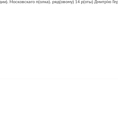
дии). Московскаго п(олка). ряд(овому) 14 р(оты) Дмитрiю Г