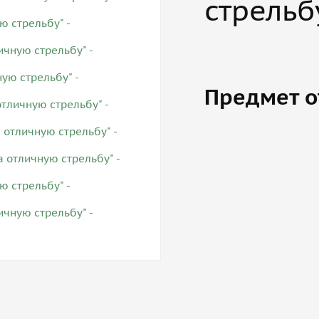
стрельб
Предмет о