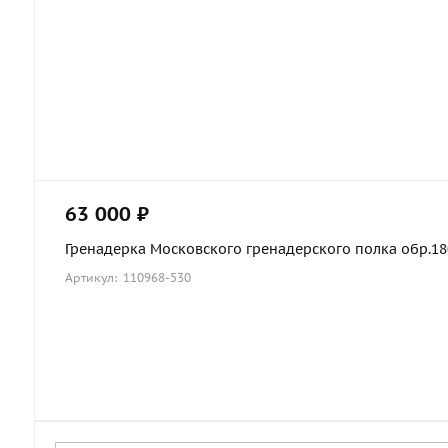
63 000 ₽
Гренадерка Московского гренадерского полка обр.1803
Артикул: 110968-530