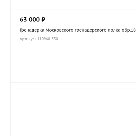
63 000 ₽
Гренадерка Московского гренадерского полка обр.1803
Артикул: 110968-530