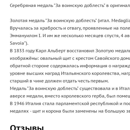
Серебряная медаль "За воинскую доблесть" в оригина
Золотая медаль "За воинскую доблесть" (итал. Medaglia 
Вручалась за храбрость и отвагу, проявленные на по
Эммануилом I. И им же несколько месяцев спустя, 4 ав
Savoia").
В 1833 году Карл Альберт восстановил Золотую медал
изображёны: овальный щит с крестом Савойского дома
обратной стороне содержалась информация о награжд
уровне высших наград Итальянского королевства, наг
старший в чине должен отдать честь первым.
Медаль "За воинскую доблесть" существовала и в Итал
аверсе медали, вместо королевского герба, был поме
В 1946 Италия стала парламентской республикой и по
медалях - щит и корона были заменены на большую зв
Отзывы