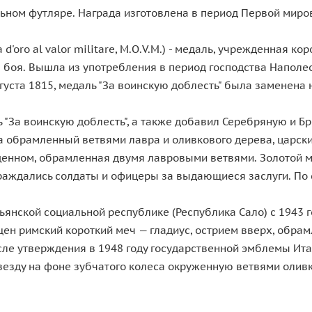
льном футляре. Награда изготовлена в период Первой миро
d'oro al valor militare, M.O.V.M.) - медаль, учрежденная к
ле боя. Вышла из употребления в период господства Наполе
густа 1815, медаль "За воинскую доблесть" была заменена на
ь "За воинскую доблесть", а также добавил Серебряную и 
 обрамленный ветвями лавра и оливкового дерева, царский 
енном, обрамленная двумя лавровыми ветвями. Золотой ме
раждались солдаты и офицеры за выдающиеся заслуги. По 
ьянской социальной республике (Республика Сало) с 1943 го
щен римский короткий меч — гладиус, острием вверх, обра
сле утверждения в 1948 году государственной эмблемы Ит
езду на фоне зубчатого колеса окруженную ветвями оливк