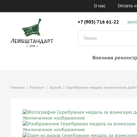
О нас
Оплата и
+7 (905) 716 61-22
serv
Военная реконст
Главная
|
Каталог
|
Архив
|
Серебряная медаль за воинскую добле