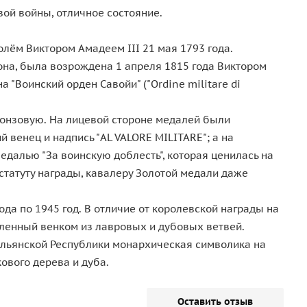
вой войны, отличное состояние.
оролём Виктором Амадеем III 21 мая 1793 года.
она, была возрождена 1 апреля 1815 года Виктором
 "Воинский орден Савойи" ("Ordine militare di
Бронзовую. На лицевой стороне медалей были
венец и надпись "AL VALORE MILITARE"; а на
далью "За воинскую доблесть", которая ценилась на
статуту награды, кавалеру Золотой медали даже
да по 1945 год. В отличие от королевской награды на
мленный венком из лавровых и дубовых ветвей.
альянской Республики монархическая символика на
ового дерева и дуба.
Оставить отзыв