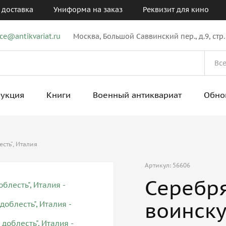
 доставка
Униформа на заказ
Реквизит для кино
ice@antikvariat.ru
Москва, Большой Саввинский пер., д.9, стр.
рукция
Книги
Военный антиквариат
Обно
сть", Италия
Артикул: 56606
Серебря
воинску