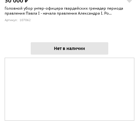
30 000 ₽
Головной убор унтер-офицера гвардейских гренадер периода
правления Павла I - начала правления Александра I. Ро...
Артикул: 107062
Нет в наличии