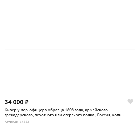
34 000 ₽
Кивер унтер-офицера образца 1808 года, армейского
гренадерского, пехотного или егерского полка , Россия, копи...
Артикул: 64832