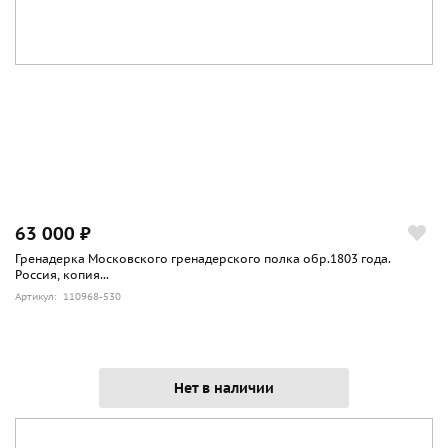
Барабанные магазины имели стальную конструкцию и
отличались высокой стоимостью и медлительностью
снаряжения патронами. РПК комплектовался складной
двуногой сошкой, установленной под стволом, прикладом
специальной формы и прицелом с возможностью
введения боковых поправок. Вариант РПКС,
разработанный для воздушно-десантных войск, имел
складной вбок приклад. Кроме того, выпускались
варианты РПКН и РПКСН с установленной на ствольной
коробке планкой для крепления ночных прицелов.
63 000 ₽
Гренадерка Московского гренадерского полка обр.1803 года.
Россия, копия...
Артикул: 110968-530
Нет в наличии