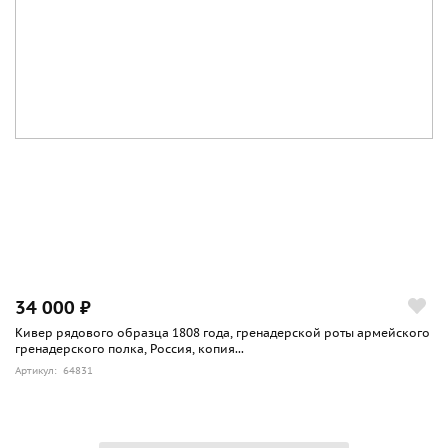
34 000 ₽
Кивер рядового образца 1808 года, гренадерской роты армейского
гренадерского полка, Россия, копия...
Артикул: 64831