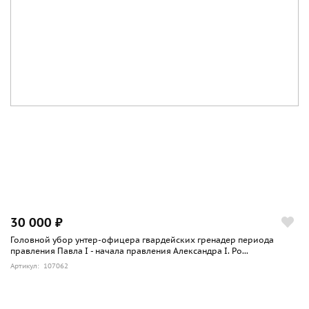
30 000 ₽
Головной убор унтер-офицера гвардейских гренадер периода
правления Павла I - начала правления Александра I. Ро...
Артикул: 107062