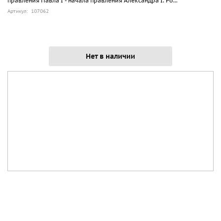
правления Павла I - начала правления Александра I. Ро...
Артикул: 107062
Нет в наличии