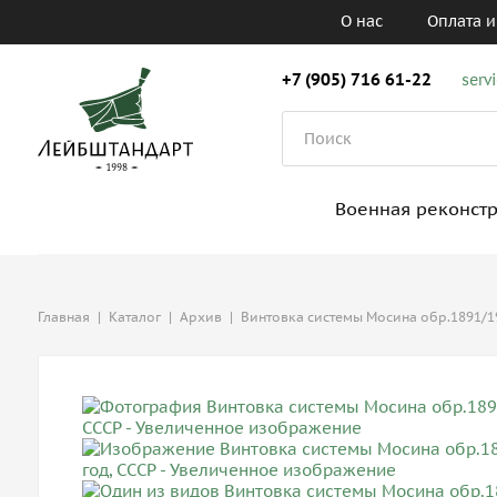
О нас
Оплата и
+7 (905) 716 61-22
serv
Военная реконст
Главная
|
Каталог
|
Архив
|
Винтовка системы Мосина обр.1891/193