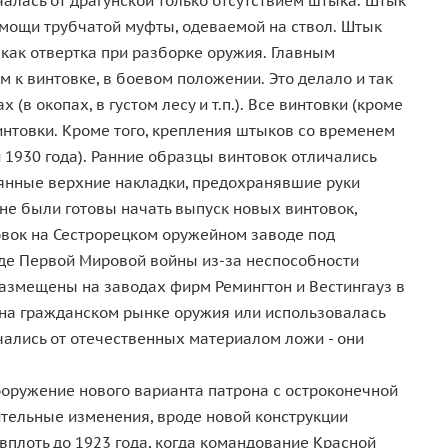
алась от драгунской только отсутствием штыка. Штык
омощи трубчатой муфты, одеваемой на ствол. Штык
 как отвертка при разборке оружия. Главным
 к винтовке, в боевом положении. Это делало и так
 окопах, в густом лесу и т.п.). Все винтовки (кроме
нтовки. Кроме того, крепления штыков со временем
1930 года). Ранние образцы винтовок отличались
вянные верхние накладки, предохранявшие руки
 не были готовы начать выпуск новых винтовок,
овок на Сестрорецком оружейном заводе под
ходе Первой Мировой войны из-за неспособности
азмещены на заводах фирм Ремингтон и Вестингауз в
а на гражданском рынке оружия или использовалась
чались от отечественных материалом ложи - они
вооружение нового варианта патрона с остроконечной
ительные изменения, вроде новой конструкции
вплоть до 1923 года, когда командование Красной