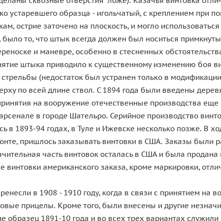
деланы сквозные отверстия ложе). Казачья винтовка отлич
ько устаревшего образца - игольчатый, с креплением при п
м, острие заточено на плоскость, и могло использоваться
 было то, что штык всегда должен был носиться примкнутым
носке и маневре, особенно в стесненных обстоятельствах (в
нятие штыка приводило к существенному изменению боя ви
стрельбы (недостаток был устранен только в модификации 
ерху по всей длине ствол. С 1894 года были введены дере
т принятия на вооружение отечественные производства еще
арсенале в городе Шательро. Серийное производство винт
ь в 1893-94 годах, в Туле и Ижевске несколько позже. В 
онте, пришлось заказывать винтовки в США. Заказы были р
начительная часть винтовок осталась в США и была продан
е винтовки американского заказа, кроме маркировки, отли
несли в 1908 - 1910 году, когда в связи с принятием на 
овые прицелы. Кроме того, были внесены и другие незнач
 образец 1891-10 года и во всех трех вариантах служили 