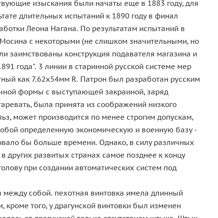
вующие изыскания были начаты еще в 1883 году, для
тате длительных испытаний к 1890 году в финал
работки Леона Нагана. По результатам испытаний в
 Мосина с некоторыми (не слишком значительными, но
ыли заимствованы конструкция подавателя магазина и
91 года". 3 линии в старинной русской системе мер
стный как 7.62х54мм R. Патрон был разработан русским
очной формы с выступающей закраиной, заряд
таревать, была принята из соображений низкого
льз, может производится по менее строгим допускам,
собой определенную экономическую и военную базу -
овало бы больше времени. Однако, в силу различных
 других развитых странах самое позднее к концу
голову при создании автоматических систем под
я между собой. пехотная винтовка имела длинный
, кроме того, у драгунской винтовки был изменен