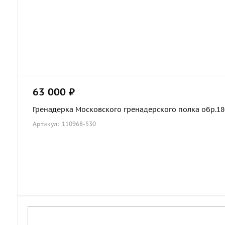
63 000 ₽
Гренадерка Московского гренадерского полка обр.1803
Артикул: 110968-530