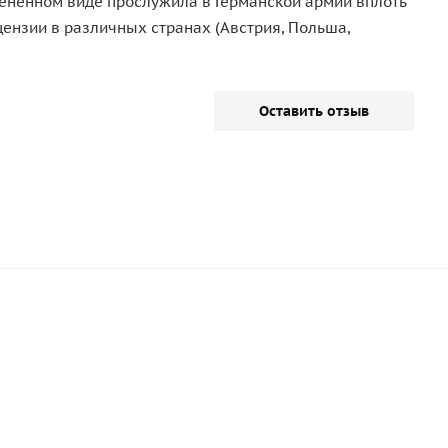
менённом виде прослужила в Германской армии вплоть
цензии в различных странах (Австрия, Польша,
Оставить отзыв