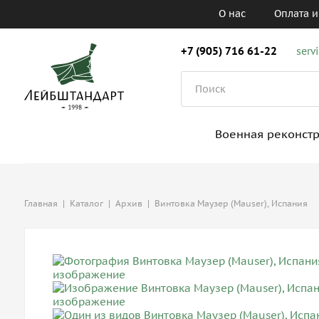
О нас
Оплата и
+7 (905) 716 61-22
serv
Военная реконст
Главная
|
Каталог
|
Архив
|
Винтовка Маузер (Mauser), Испания