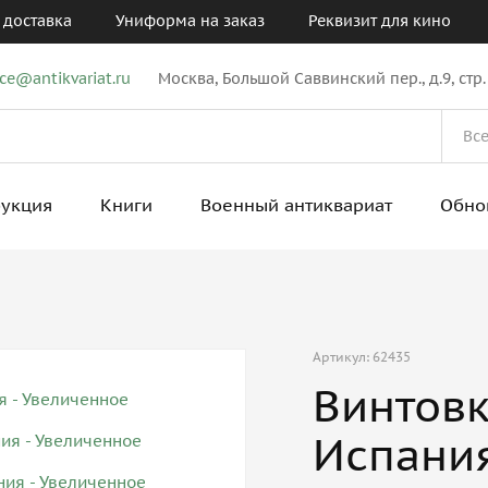
 доставка
Униформа на заказ
Реквизит для кино
ice@antikvariat.ru
Москва, Большой Саввинский пер., д.9, стр.
рукция
Книги
Военный антиквариат
Обно
Артикул: 62435
Винтовк
Испани