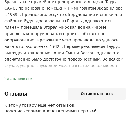
Бразильское оружейное предприятие «Форджас Таурус
СА» было основано немецким иммигрантом Жоао Клюве
в 1939 г. Предполагалось, что оборудование и станки для
фабрики будут доставлены из Европы, однако этим
планам помешала Вторая мировая война. Фирме
пришлось конструировать и строить собственное
оборудование, в результате чего производство удалось
начать только осенью 1942 г. Первые револьверы Таурус
выглядели как точные копии Смит и Вессон, однако это
впечатление было достаточно поверхностным. Во всяком
случае, ударно-спусковой механизм этих револьверов
создавали инженеры «Тауруса» на основе моделей
«Кольта» и некоторых испанских образцов. В первое
Читать целиком
время продукция компании «Таурус» реализовывалась
почти исключительно на внутреннем рынке. Только после
Отзывы
Оставить отзыв
1956 г., когда был построен новый завод, производство
возросло настолько, что компания смогла экспортировать
К этому товару еще нет отзывов,
часть продукции. Казалось, перед «Таурусом» открываются
поделись своими впечатлениями первым!
весьма приятные перспективы, однако судьба в лице
правительства Бразилии нанесла компании
чувствительный удар. В 1964 г. был принят очень жесткий