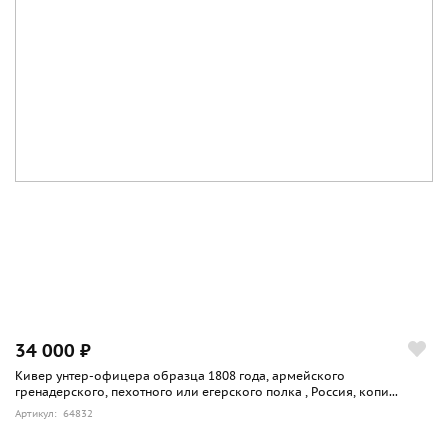
34 000 ₽
Кивер унтер-офицера образца 1808 года, армейского
гренадерского, пехотного или егерского полка , Россия, копи...
Артикул: 64832